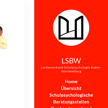
LSBW
Landesverband Schulpsychologie Baden-
Württemberg
Home
Übersicht
Schulpsychologische
Beratungsstellen